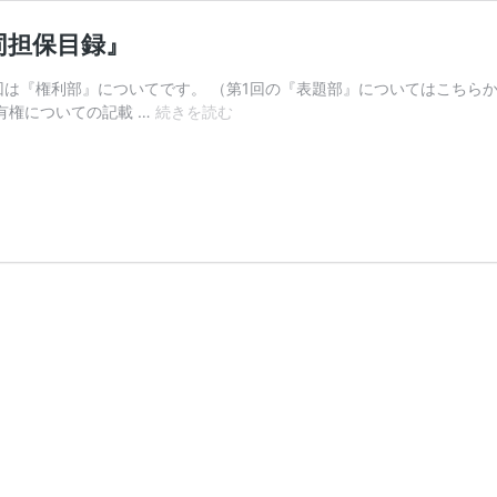
同担保目録』
回は『権利部』についてです。 （第1回の『表題部』についてはこちらか
登
有権についての記載 …
続きを読む
記
簿
謄
本
の
読
み
方
②『権
利
部』・
『共
同
担
保
目