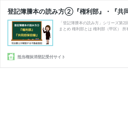
登記簿謄本の読み方②『権利部』・『共
「登記簿謄本の読み方」シリーズ第2
まとめ 権利部とは 権利部（甲区） 所
抵当権抹消登記受付サイト