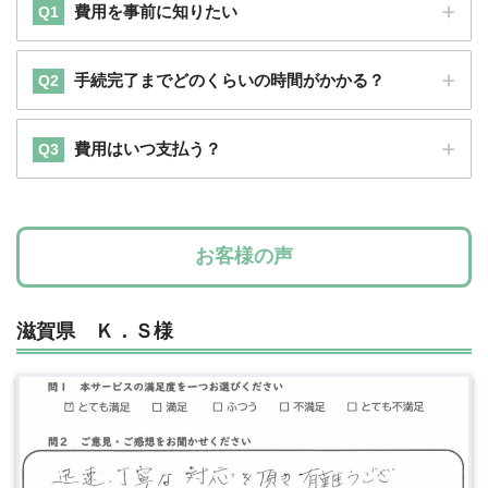
費用を事前に知りたい
Q1
手続完了までどのくらいの時間がかかる？
Q2
おとは司法書士事務所では
無料見積
A1
費用はいつ支払う？
を行っています。
Q3
登記申請に必要な書類を当事務所にお送
A2
見積金額にご納得いただいてから手続スター
りいただいてから３営業日以内での申請を心
トとなりますので安心です。
がけています。
登記申請の準備が整いましたら請求書を
A3
申請先の法務局の混雑具合にもよりますが登
お客様の声
メール（または郵便）にてお送りいたします
記申請から完了までの期間は１～２週間ほど
のでお振込手続きをお願いいたします。
です。
滋賀県 Ｋ．Ｓ様