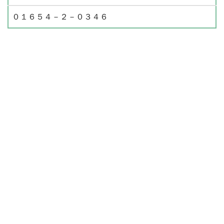
０１６５４－２－０３４６